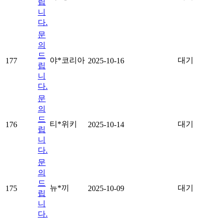
립
니
다.
문
의
드
야*코리아
대기
177
2025-10-16
립
니
다.
문
의
드
티*위키
대기
176
2025-10-14
립
니
다.
문
의
드
뉴*끼
대기
175
2025-10-09
립
니
다.