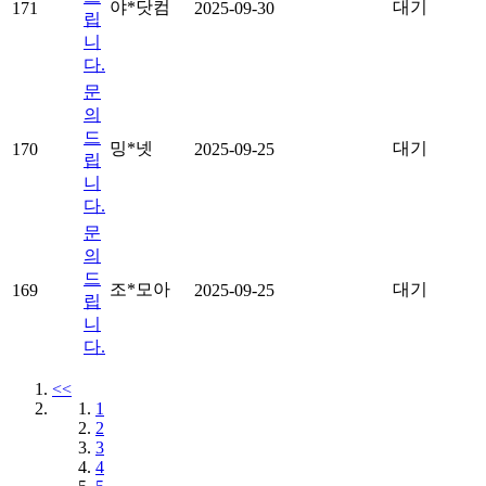
야*닷컴
대기
171
2025-09-30
립
니
다.
문
의
드
밍*넷
대기
170
2025-09-25
립
니
다.
문
의
드
조*모아
대기
169
2025-09-25
립
니
다.
<<
1
2
3
4