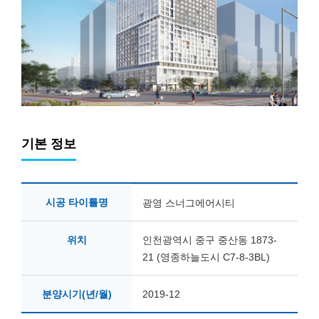
기본 정보
시공 타이틀명
광영 스너그에어시티
위치
인천광역시 중구 중산동 1873-
21 (영종하늘도시 C7-8-3BL)
분양시기(년/월)
2019-12