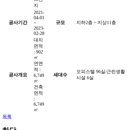
지
2021-
04-01
공사기간
규모
지하2층 ~ 지상11층
~
2023-
02-28
대지
면적
: 902
㎡
연면
적 :
오피스텔 96실/근린생활
공사개요
세대수
6,749
시설 6실
㎡
건축
면적
:
6,749
㎡
목록