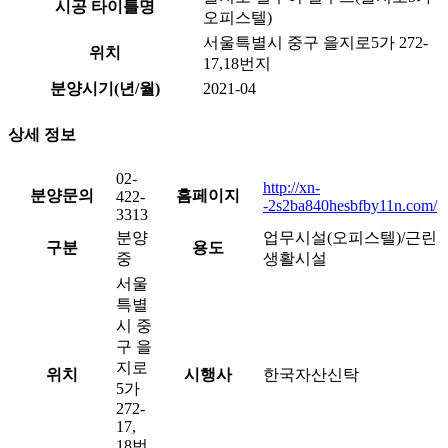
시공 타이틀명
오피스텔)
서울특별시 중구 을지로5가 272-
위치
17,18번지
분양시기(년/월)
2021-04
상세 정보
02-
http://xn-
분양문의
홈페이지
422-
-2s2ba840hesbfby11n.com/
3313
분양
업무시설(오피스텔)/근린
구분
용도
중
생활시설
서울
특별
시 중
구 을
지로
위치
시행사
한국자산신탁
5가
272-
17,
18번