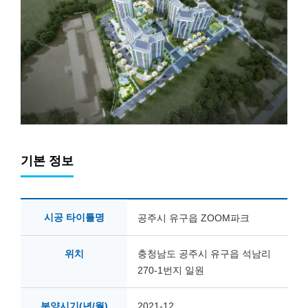
기본 정보
시공 타이틀명
공주시 유구읍 ZOOM파크
위치
충청남도 공주시 유구읍 석남리
270-1번지 일원
분양시기(년/월)
2021-12