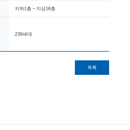
지하1층 ~ 지상16층
239세대
목록