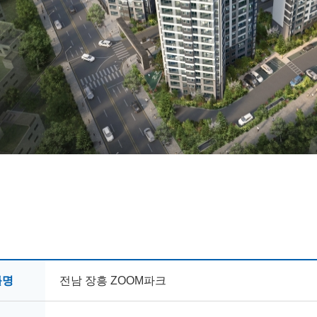
틀명
전남 장흥 ZOOM파크