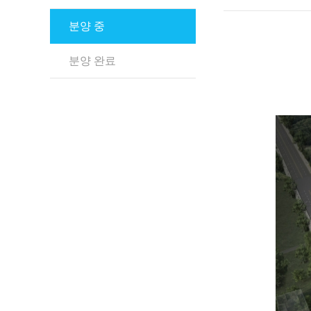
분양 중
분양 완료